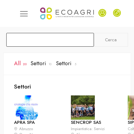
Cerca
All
Settori
Settori
20
10
5
Settori
APRA SPA
SENCROP SAS
SI
Abruzzo
Impiantistica: Servizi
Col