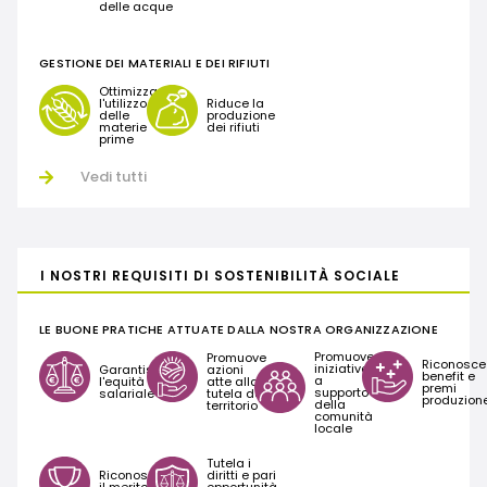
delle acque
GESTIONE DEI MATERIALI E DEI RIFIUTI
Ottimizza
l'utilizzo
Riduce la
delle
produzione
materie
dei rifiuti
prime
Vedi tutti
I NOSTRI REQUISITI DI SOSTENIBILITÀ SOCIALE
LE BUONE PRATICHE ATTUATE DALLA NOSTRA ORGANIZZAZIONE
Promuove
Promuove
Riconosce
iniziative
Garantisce
azioni
benefit e
a
l'equità
atte alla
premi
supporto
salariale
tutela del
produzion
della
territorio
comunità
locale
Tutela i
Riconosce
diritti e pari