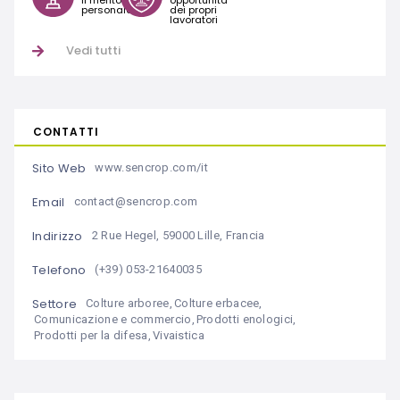
il merito
opportunità
personale
dei propri
lavoratori
Vedi tutti
CONTATTI
Sito Web
www.sencrop.com/it
Email
contact@sencrop.com
Indirizzo
2 Rue Hegel, 59000 Lille, Francia
Telefono
(+39) 053-21640035
Settore
Colture arboree
,
Colture erbacee
,
Comunicazione e commercio
,
Prodotti enologici
,
Prodotti per la difesa
,
Vivaistica