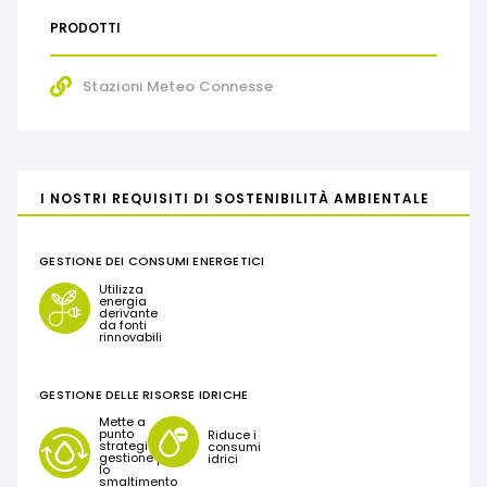
PRODOTTI
Stazioni Meteo Connesse
I NOSTRI REQUISITI DI SOSTENIBILITÀ AMBIENTALE
GESTIONE DEI CONSUMI ENERGETICI
Utilizza
energia
derivante
da fonti
rinnovabili
GESTIONE DELLE RISORSE IDRICHE
Mette a
punto
Riduce i
strategie di
consumi
gestione per
idrici
lo
smaltimento