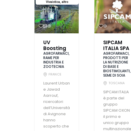
Vivaistica, altro
UV
SIPCAM
Boosting
ITALIA SPA
AGROFARMACI,
AGROFARMACI,
RAME PER
PRODOTTI PER
INDUSTRIA E
LA NUTRIZIONE
ZOOTECNIA
DI BASE E
BIOSTIMOLANTI,
FRANCE
SEME DI SOIA
Laurent Urban
TOSCANA
e Jawad
SIPCAM ITALIA
Aarrouf,
è parte del
ricercatori
gruppo
dell’Università
SIPCAM OXON
di Avignone
il primo e
hanno
unico gruppo
scoperto che
multinazional