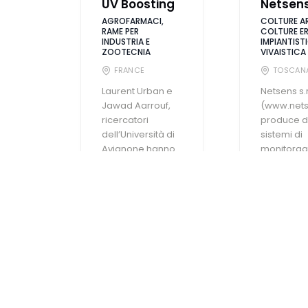
UV Boosting
Netsens
AGROFARMACI,
COLTURE A
RAME PER
COLTURE E
INDUSTRIA E
IMPIANTISTI
ZOOTECNIA
VIVAISTICA
FRANCE
TOSCAN
Laurent Urban e
Netsens s.r.
Jawad Aarrouf,
(www.netse
ricercatori
produce d
dell’Università di
sistemi di
Avignone hanno
monitorag
scoperto che i
agricoltura,
flash ...
SCOPRI 
SCOPRI DI PIÙ