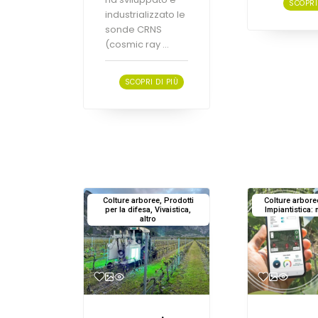
SCOPRI 
industrializzato le
sonde CRNS
(cosmic ray ...
SCOPRI DI PIÙ
Colture arboree, Prodotti
Colture arbore
per la difesa, Vivaistica,
Impiantistica: m
altro