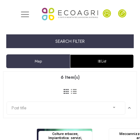
SEARCH FILTER
Map
List
6
Item(s)
Post title
Colture erbacee,
Meccannizza
Impiantistica: servizi,
a