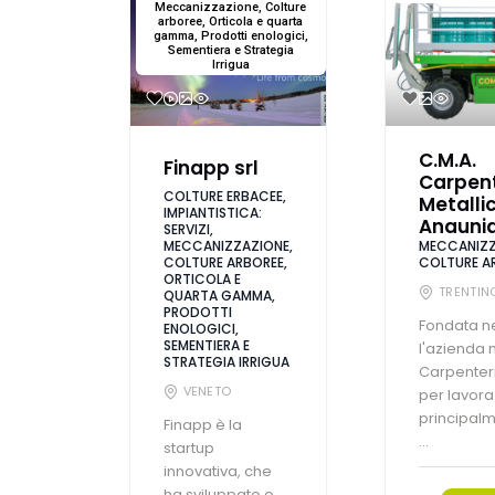
Meccanizzazione, Colture
arboree, Orticola e quarta
gamma, Prodotti enologici,
Sementiera e Strategia
Irrigua
C.M.A.
Finapp srl
Carpent
COLTURE ERBACEE,
Metalli
IMPIANTISTICA:
Anaunia
SERVIZI,
MECCANIZZAZIONE,
MECCANIZZ
COLTURE ARBOREE,
COLTURE A
ORTICOLA E
TRENTIN
QUARTA GAMMA,
PRODOTTI
Fondata ne
ENOLOGICI,
SEMENTIERA E
l'azienda
STRATEGIA IRRIGUA
Carpenteri
VENETO
per lavora
principal
Finapp è la
...
startup
innovativa, che
ha sviluppato e