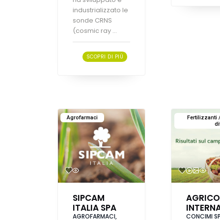
industrializzato le
sonde CRNS
(cosmic ray ...
SCOPRI DI PIÙ
Agrofarmaci
Fertilizzanti 
di
SIPCAM
AGRICO
ITALIA SPA
INTERN
AGROFARMACI,
CONCIMI SP