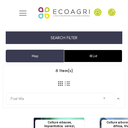
SEARCH FILTER
Map
List
6
Item(s)
Post title
Colture erbacee,
Colture arbore
Impiantistica: servizi,
difesa, Viv