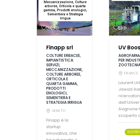
Meccanizzazione, Colture
arboree, Orticola e quarta
gamma, Prodotti enologici,
Sementiera e Strategia
Irrigua
Finapp srl
UV Boos
COLTURE ERBACEE,
AGROFARMA
IMPIANTISTICA:
PER INDUSTR
SERVIZI,
ZOOTECNI
MECCANIZZAZIONE,
FRANCE
COLTURE ARBOREE,
ORTICOLA E
Laurent Ur
QUARTA GAMMA,
PRODOTTI
Jawad Aar
ENOLOGICI,
ricercatori
SEMENTIERA E
dell’Univer
STRATEGIA IRRIGUA
Avignone 
VENETO
scoperto ch
Finapp è la
startup
SCOPRI 
innovativa, che
ha sviluppato e