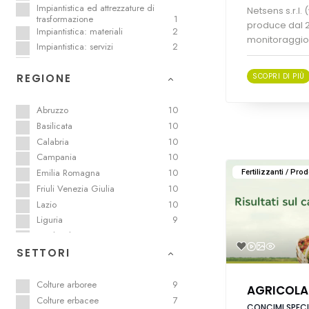
Impiantistica ed attrezzature di
Netsens s.r.l.
trasformazione
1
produce dal 2
Impiantistica: materiali
2
monitoraggio p
Impiantistica: servizi
2
Logistica
1
SCOPRI DI PIÙ
REGIONE
Meccanizzazione
2
Orticola e quarta gamma
5
Packaging sostenibile
2
Abruzzo
10
Prodotti enologici
3
Basilicata
10
Prodotti per il paesaggio e l’arredo
1
Calabria
10
Prodotti per la difesa
6
Campania
10
Sementiera
2
Emilia Romagna
10
Fertilizzanti / Prod
Trasporti sostenibili
1
Friuli Venezia Giulia
10
Vivaistica
7
Lazio
10
Liguria
9
Lombardia
9
Marche
9
SETTORI
Molise
9
Piemonte
9
Colture arboree
9
AGRICOLA
Provincia autonoma di Bolzano
9
Colture erbacee
7
CONCIMI SPECI