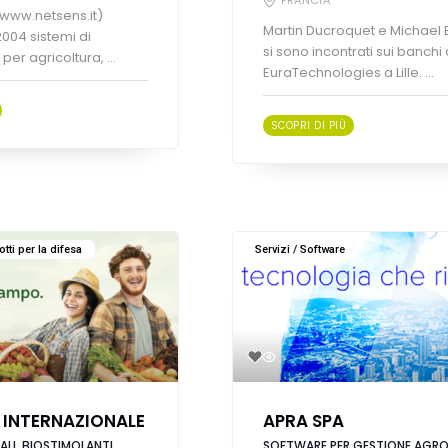
 (www.netsens.it)
Martin Ducroquet e Michael 
004 sistemi di
si sono incontrati sui banchi 
er agricoltura, ...
EuraTechnologies a Lille. ...
SCOPRI DI PIÙ
otti per la difesa
Servizi / Software
 INTERNAZIONALE
APRA SPA
ALI, BIOSTIMOLANTI,
SOFTWARE PER GESTIONE AGR