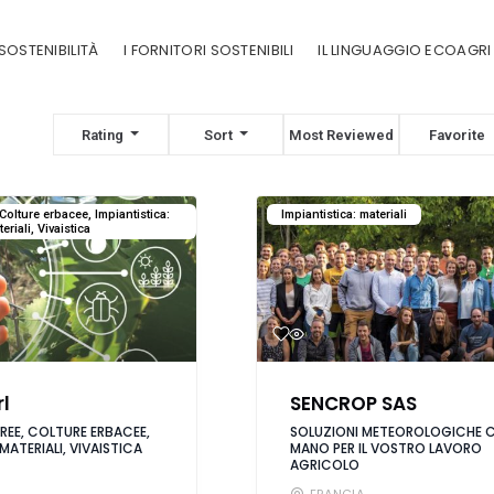
SOSTENIBILITÀ
I FORNITORI SOSTENIBILI
IL LINGUAGGIO ECOAGRI
Rating
Sort
Most Reviewed
Favorite
Colture erbacee, Impiantistica:
Impiantistica: materiali
eriali, Vivaistica
rl
SENCROP SAS
EE, COLTURE ERBACEE,
SOLUZIONI METEOROLOGICHE CH
MATERIALI, VIVAISTICA
MANO PER IL VOSTRO LAVORO
AGRICOLO
FRANCIA