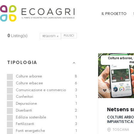
IL PROGETTO
0
PULISCI
Listing(s)
REQUISITI
×
Colture arboree, 
TIPOLOGIA
mat
Colture arboree
8
Colture erbacee
6
Comunicazione e commercio
3
Conferitori
1
Depurazione
1
Netsens s
Diserbanti
2
Edilizia sostenibile
1
COLTURE ARBOR
IMPIANTISTICA:
Fertilizzanti
3
TOSCANA
Fonti energetiche
1