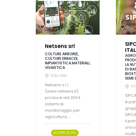
SIP
Netsens srl
ITAL
COLTURE ARBOREE,
AGRO
COLTURE ERBACEE,
PRODO
IMPIANTISTICA:MATERIALI,
LA NU
VIVAISTICA
DI BAS
BIOST
TOSCANA
SEME 
Netsens s.r.l.
TO
(www.netsens.it)
SIPCA
produce dal 2004
è par
sistemi di
grup
monitoraggio per
SIPC
agricoltura, ...
il pr
unic
SCOPRI DI PIÙ
multi