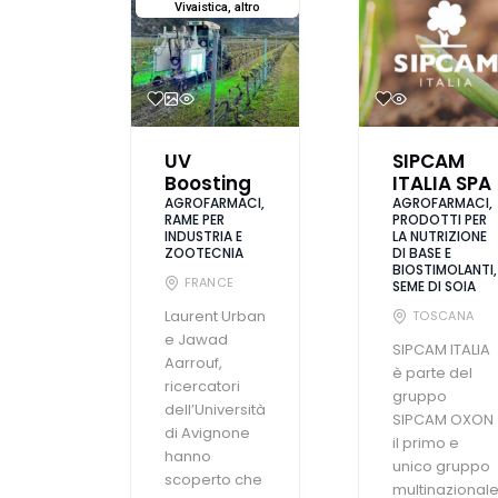
Vivaistica, altro
UV
SIPCAM
Boosting
ITALIA SPA
AGROFARMACI,
AGROFARMACI,
RAME PER
PRODOTTI PER
INDUSTRIA E
LA NUTRIZIONE
ZOOTECNIA
DI BASE E
BIOSTIMOLANTI,
FRANCE
SEME DI SOIA
Laurent Urban
TOSCANA
e Jawad
SIPCAM ITALIA
Aarrouf,
è parte del
ricercatori
gruppo
dell’Università
SIPCAM OXON
di Avignone
il primo e
hanno
unico gruppo
scoperto che
multinazional