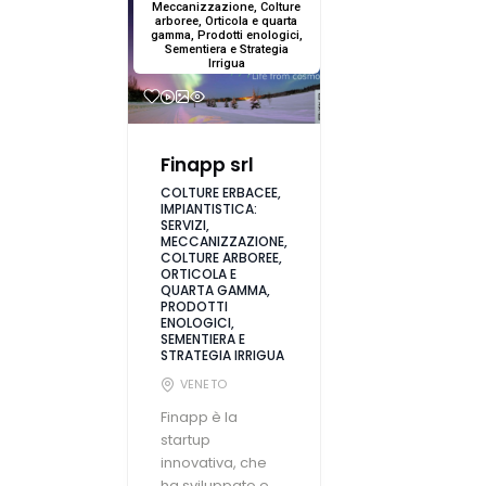
Meccanizzazione, Colture
arboree, Orticola e quarta
gamma, Prodotti enologici,
Sementiera e Strategia
Irrigua
Finapp srl
COLTURE ERBACEE,
IMPIANTISTICA:
SERVIZI,
MECCANIZZAZIONE,
COLTURE ARBOREE,
ORTICOLA E
QUARTA GAMMA,
PRODOTTI
ENOLOGICI,
SEMENTIERA E
STRATEGIA IRRIGUA
VENETO
Finapp è la
startup
innovativa, che
ha sviluppato e