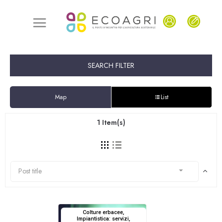
SEARCH FILTER
Map
List
1
Item(s)
Post title
Colture erbacee,
Impiantistica: servizi,