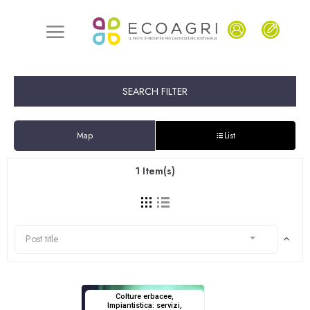
SEARCH FILTER
Map
List
1
Item(s)
Post title
Colture erbacee,
Impiantistica: servizi,