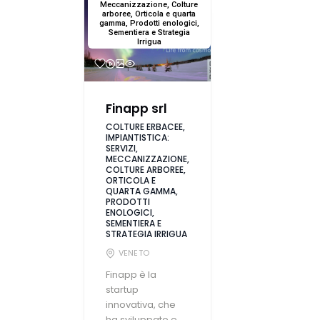
Meccanizzazione, Colture
arboree, Orticola e quarta
gamma, Prodotti enologici,
Sementiera e Strategia
Irrigua
Finapp srl
COLTURE ERBACEE,
IMPIANTISTICA:
SERVIZI,
MECCANIZZAZIONE,
COLTURE ARBOREE,
ORTICOLA E
QUARTA GAMMA,
PRODOTTI
ENOLOGICI,
SEMENTIERA E
STRATEGIA IRRIGUA
VENETO
Finapp è la
startup
innovativa, che
ha sviluppato e