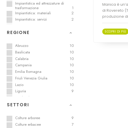
Impiantistica ed attrezzature di
Manica è un’a
trasformazione
1
di Rovereto (T
Impiantistica: materiali
2
produzione di 
Impiantistica: servizi
2
Logistica
1
SCOPRI DI PIÙ
REGIONE
Meccanizzazione
2
Orticola e quarta gamma
5
Packaging sostenibile
2
Abruzzo
10
Prodotti enologici
3
Basilicata
10
Prodotti per il paesaggio e l’arredo
1
Calabria
10
Prodotti per la difesa
6
Campania
10
Sementiera
2
Emilia Romagna
10
Trasporti sostenibili
1
Friuli Venezia Giulia
10
Vivaistica
7
Lazio
10
Liguria
9
Lombardia
9
Marche
9
SETTORI
Molise
9
Piemonte
9
Colture arboree
9
Provincia autonoma di Bolzano
9
Colture erbacee
7