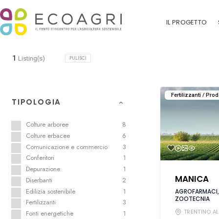
IL PROGETTO
1
PULISCI
Listing(s)
Fertilizzanti / Prod
TIPOLOGIA
Colture arboree
8
Colture erbacee
6
Comunicazione e commercio
3
Conferitori
1
Depurazione
1
MANICA
Diserbanti
2
Edilizia sostenibile
1
AGROFARMACI, 
ZOOTECNIA
Fertilizzanti
3
TRENTINO AL
Fonti energetiche
1