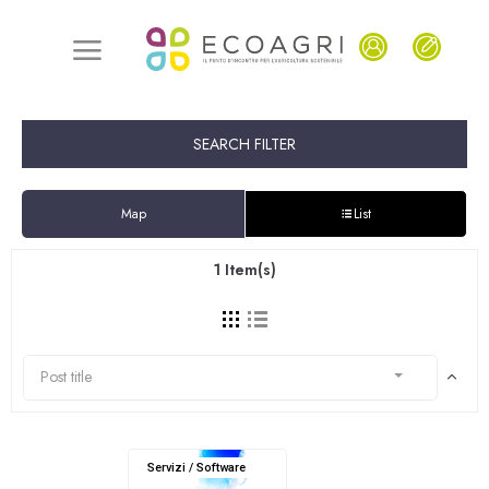
SEARCH FILTER
Map
List
1
Item(s)
Post title
Servizi / Software