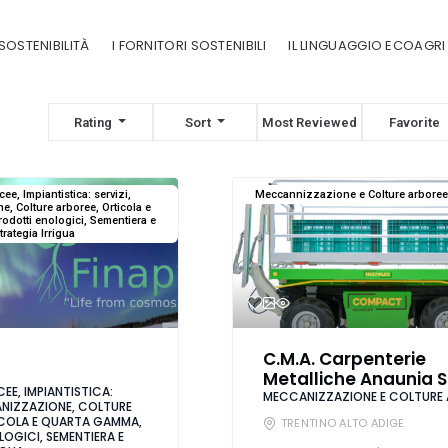
SOSTENIBILITÀ
I FORNITORI SOSTENIBILI
IL LINGUAGGIO ECOAGRI
Rating
Sort
Most Reviewed
Favorite
ee, Impiantistica: servizi,
Meccannizzazione e Colture arboree
, Colture arboree, Orticola e
odotti enologici, Sementiera e
trategia Irrigua
C.M.A. Carpenterie
Metalliche Anaunia S
EE, IMPIANTISTICA:
MECCANIZZAZIONE E COLTURE 
ANIZZAZIONE, COLTURE
ICOLA E QUARTA GAMMA,
TRENTINO ALTO ADIGE
OGICI, SEMENTIERA E