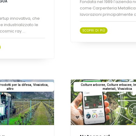
IGUA
Fondata nel 1989 l'azienda 
come Carpenteria Metallica
lavorazioni principalmente co
artup innovativa, che
e industrializzato le
osmic ray ...
SCOPRI DI PIÙ
odotti per la difesa, Vivaistica,
Colture arboree, Colture erbacee, Im
altro
materiali, Vivaistica