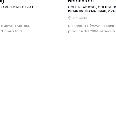
ng
Netsens srl
RAME PER INDUSTRIA E
COLTURE ARBOREE, COLTURE ER
IMPIANTISTICA:MATERIALI, VIVA
TOSCANA
 e Jawad Aarrouf,
Netsens s.r.l. (www.netsens.i
l’Università di
produce dal 2004 sistemi di
o scoperto che i flash
monitoraggio per agricoltura,
SCOPRI DI PIÙ
Fertilizzanti / Prodotti per la difesa