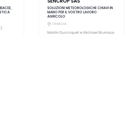
SENCROP SAS
BACEE,
SOLUZIONI METEOROLOGICHE CHIAVI IN
ISTICA
MANO PER IL VOSTRO LAVORO
AGRICOLO
FRANCIA
t)
Martin Ducroquet e Michael Bruniaux
si sono incontrati sui banchi di
 ...
EuraTechnologies a Lille. ...
SCOPRI DI PIÙ
Fertilizzanti / Prodotti per la difesa