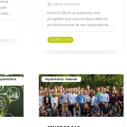
nasce
EMILIA ROMAGNA
 per
KASCO SRL è un'azienda che
nto ...
progetta e produce dispositivi di
protezione per le vie respiratorie. ...
SCOPRI DI PIÙ
piantistica:
Impiantistica: materiali