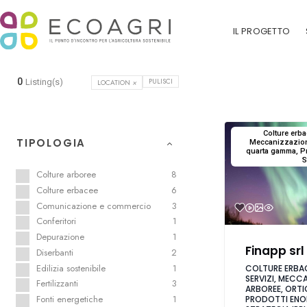
IL PROGETTO
0
PULISCI
Listing(s)
LOCATION
×
Colture erbac
TIPOLOGIA
Meccanizzazione
quarta gamma, Pr
S
Colture arboree
8
Colture erbacee
6
Comunicazione e commercio
3
Conferitori
1
Depurazione
1
Finapp srl
Diserbanti
2
Edilizia sostenibile
1
COLTURE ERBAC
SERVIZI, MECC
Fertilizzanti
3
ARBOREE, ORT
Fonti energetiche
1
PRODOTTI ENOL