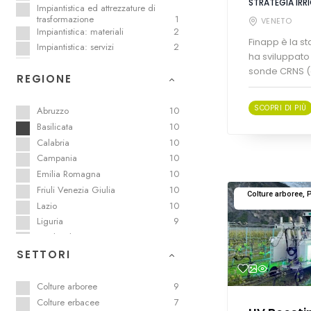
STRATEGIA IRR
Impiantistica ed attrezzature di
trasformazione
1
VENETO
Impiantistica: materiali
2
Finapp è la st
Impiantistica: servizi
2
ha sviluppato 
Logistica
1
sonde CRNS (c
REGIONE
Meccanizzazione
2
Orticola e quarta gamma
5
SCOPRI DI PIÙ
Packaging sostenibile
2
Abruzzo
10
Prodotti enologici
3
Basilicata
10
Prodotti per il paesaggio e l’arredo
1
Calabria
10
Prodotti per la difesa
6
Campania
10
Sementiera
2
Emilia Romagna
10
Trasporti sostenibili
1
Friuli Venezia Giulia
10
Colture arboree, Pr
Vivaistica
7
Lazio
10
Liguria
9
Lombardia
9
Marche
9
SETTORI
Molise
9
Piemonte
9
Colture arboree
9
Provincia autonoma di Bolzano
9
Colture erbacee
7