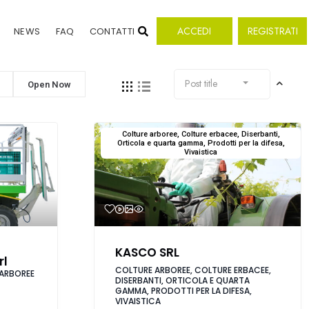
ACCEDI
REGISTRATI
NEWS
FAQ
CONTATTI
Post title
Open Now
Colture arboree, Colture erbacee, Diserbanti,
Orticola e quarta gamma, Prodotti per la difesa,
Vivaistica
KASCO SRL
rl
COLTURE ARBOREE, COLTURE ERBACEE,
ARBOREE
DISERBANTI, ORTICOLA E QUARTA
GAMMA, PRODOTTI PER LA DIFESA,
VIVAISTICA