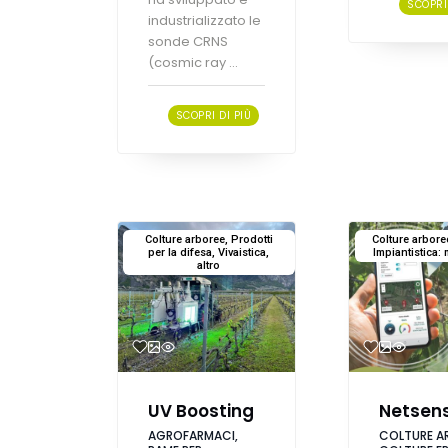
SCOPRI 
industrializzato le
sonde CRNS
(cosmic ray ...
SCOPRI DI PIÙ
Colture arboree, Prodotti
Colture arbore
per la difesa, Vivaistica,
Impiantistica: m
altro
UV Boosting
Netsens
AGROFARMACI,
COLTURE A