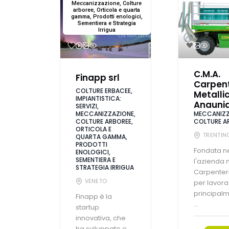
Meccanizzazione, Colture
arboree, Orticola e quarta
gamma, Prodotti enologici,
Sementiera e Strategia
Irrigua
C.M.A.
Finapp srl
Carpent
COLTURE ERBACEE,
Metalli
IMPIANTISTICA:
Anaunia
SERVIZI,
MECCANIZZAZIONE,
MECCANIZZ
COLTURE ARBOREE,
COLTURE A
ORTICOLA E
TRENTIN
QUARTA GAMMA,
PRODOTTI
Fondata ne
ENOLOGICI,
SEMENTIERA E
l'azienda
STRATEGIA IRRIGUA
Carpenteri
VENETO
per lavora
principal
Finapp è la
...
startup
innovativa, che
ha sviluppato e