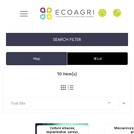
SEARCH FILTER
Map
List
10
Item(s)
Post title
Colture erbacee,
Meccannizza
Impiantistica: servizi,
a