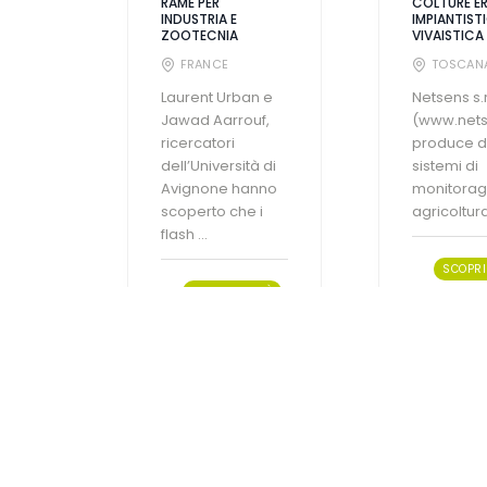
RAME PER
COLTURE E
INDUSTRIA E
IMPIANTISTI
ZOOTECNIA
VIVAISTICA
FRANCE
TOSCAN
Laurent Urban e
Netsens s.r.
Jawad Aarrouf,
(www.netse
ricercatori
produce d
dell’Università di
sistemi di
Avignone hanno
monitorag
scoperto che i
agricoltura,
flash ...
SCOPRI 
SCOPRI DI PIÙ
Agrofarmaci
Fertilizzanti
d