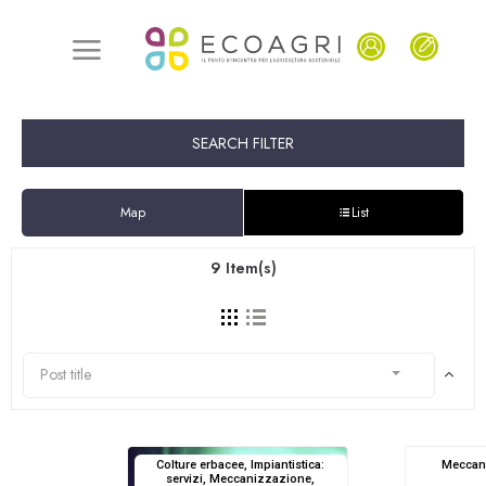
SEARCH FILTER
Map
List
9
Item(s)
Post title
Colture erbacee, Impiantistica:
Meccann
servizi, Meccanizzazione,