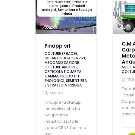
Colture arboree, Orticola e
quarta gamma, Prodotti
enologici, Sementiera e Strategia
Irrigua
C.M.A
Finapp srl
Carp
COLTURE ERBACEE,
Meta
IMPIANTISTICA: SERVIZI,
Anau
MECCANIZZAZIONE,
COLTURE ARBOREE,
MECCAN
ORTICOLA E QUARTA
COLTUR
GAMMA, PRODOTTI
TRE
ENOLOGICI, SEMENTIERA
E STRATEGIA IRRIGUA
Fondat
VENETO
l'azie
Carpen
Finapp è la startup
per la
innovativa, che ha
princi
sviluppato e
...
industrializzato le
sonde CRNS (cosmic
ray ...