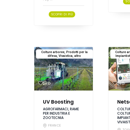
SC
SCOPRI DI PIÙ
Colture arboree, Prodotti per la
Colture a
difesa, Vivaistica, altro
Impiantist
UV Boosting
Nets
AGROFARMACI, RAME
COLTUR
PER INDUSTRIA E
COLTUR
ZOOTECNIA
IMPIANT
VIVAIS
FRANCE
TOS