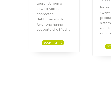
Laurent Urban e
Netsens
Jawad Aarrouf,
(www.n
ricercatori
produc
dell’Università di
sistemi
Avignone hanno
monito
scoperto che i flash ...
agricolt
SCOPRI DI PIÙ
SC
Fertilizzanti / Prodotti per la
Fertiliz
difesa