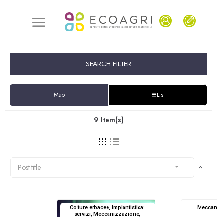
SEARCH FILTER
Map
List
9
Item(s)
Post title
Colture erbacee, Impiantistica:
Meccann
servizi, Meccanizzazione,