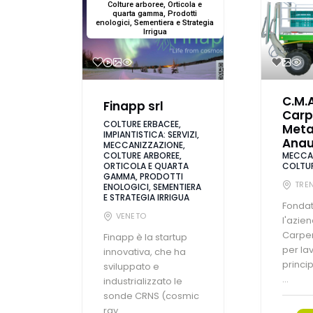
Colture arboree, Orticola e
quarta gamma, Prodotti
enologici, Sementiera e Strategia
Irrigua
C.M.A
Finapp srl
Carp
COLTURE ERBACEE,
Meta
IMPIANTISTICA: SERVIZI,
Anau
MECCANIZZAZIONE,
COLTURE ARBOREE,
MECCAN
ORTICOLA E QUARTA
COLTUR
GAMMA, PRODOTTI
TRE
ENOLOGICI, SEMENTIERA
E STRATEGIA IRRIGUA
Fondat
VENETO
l'azie
Carpen
Finapp è la startup
per la
innovativa, che ha
princi
sviluppato e
...
industrializzato le
sonde CRNS (cosmic
ray ...