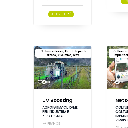
SC
SCOPRI DI PIÙ
Colture arboree, Prodotti per la
Colture a
difesa, Vivaistica, altro
Impiantist
UV Boosting
Nets
AGROFARMACI, RAME
COLTUR
PER INDUSTRIA E
COLTUR
ZOOTECNIA
IMPIANT
VIVAIS
FRANCE
TOS