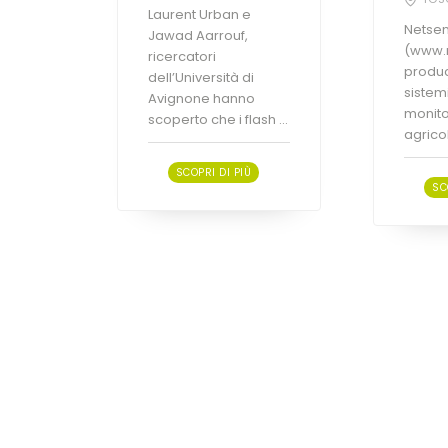
Laurent Urban e
Netsens
Jawad Aarrouf,
(www.n
ricercatori
produc
dell’Università di
sistemi
Avignone hanno
monito
scoperto che i flash ...
agricolt
SCOPRI DI PIÙ
SC
Fertilizzanti / Prodotti per la
Fertiliz
difesa