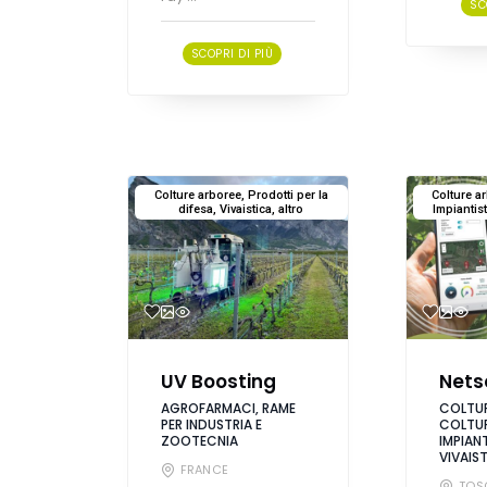
SC
SCOPRI DI PIÙ
Colture arboree, Prodotti per la
Colture a
difesa, Vivaistica, altro
Impiantist
UV Boosting
Nets
AGROFARMACI, RAME
COLTUR
PER INDUSTRIA E
COLTUR
ZOOTECNIA
IMPIANT
VIVAIS
FRANCE
TOS