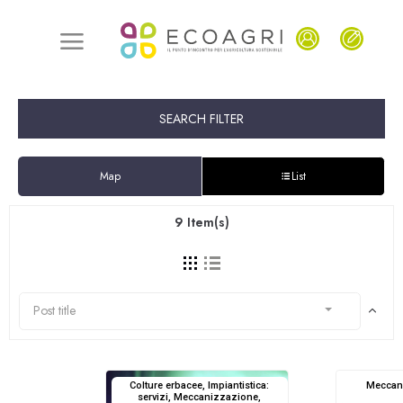
SEARCH FILTER
Map
List
9
Item(s)
Post title
Colture erbacee, Impiantistica:
Meccann
servizi, Meccanizzazione,