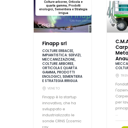
Colture arboree, Orticola e
quarta gamma, Prodotti
enologici, Sementiera e Strategia
Irrigua
C.M.A
Finapp srl
Carp
COLTURE ERBACEE,
Meta
IMPIANTISTICA: SERVIZI,
Anau
MECCANIZZAZIONE,
COLTURE ARBOREE,
MECCAN
ORTICOLA E QUARTA
COLTUR
GAMMA, PRODOTTI
TRE
ENOLOGICI, SEMENTIERA
E STRATEGIA IRRIGUA
Fondat
VENETO
l'azie
Carpen
Finapp è la startup
per la
innovativa, che ha
princi
sviluppato e
...
industrializzato le
sonde CRNS (cosmic
ray ...