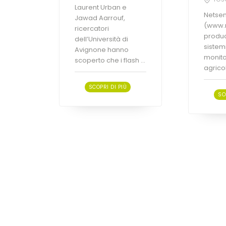
Laurent Urban e
Netsens
Jawad Aarrouf,
(www.n
ricercatori
produc
dell’Università di
sistemi
Avignone hanno
monito
scoperto che i flash ...
agricolt
SCOPRI DI PIÙ
SC
Fertilizzanti / Prodotti per la
Fertiliz
difesa