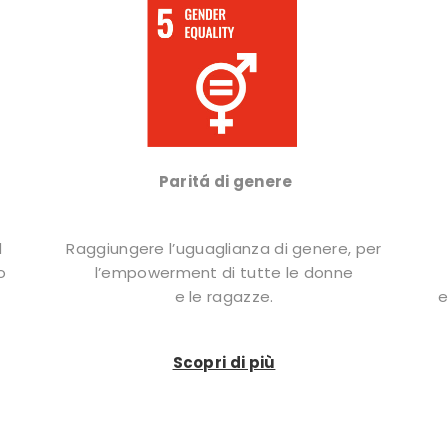
Paritá di genere
d
Raggiungere l’uguaglianza di genere, per
o
l’empowerment di tutte le donne
e le ragazze.
e
Scopri di più