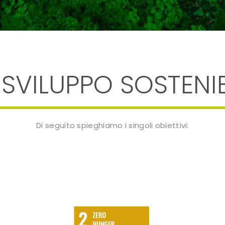
 SVILUPPO SOSTENIB
Di seguito spieghiamo i singoli obiettivi: