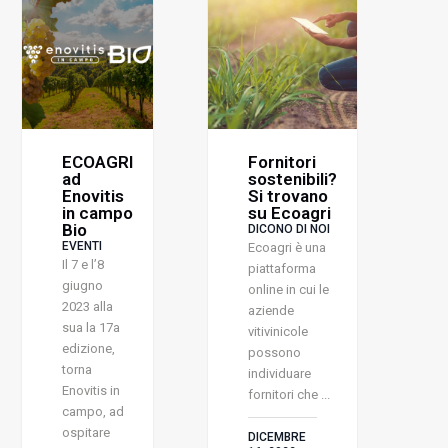
ECOAGRI
Fornitori
ad
sostenibili?
Enovitis
Si trovano
in campo
su Ecoagri
Bio
DICONO DI NOI
EVENTI
Ecoagri è una
Il 7 e l’8
piattaforma
giugno
online in cui le
2023 alla
aziende
sua la 17a
vitivinicole
edizione,
possono
torna
individuare
Enovitis in
fornitori che ...
campo, ad
ospitare
DICEMBRE