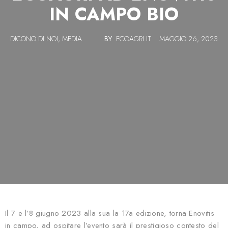
IN CAMPO BIO
DICONO DI NOI, MEDIA
BY
ECOAGRI.IT
MAGGIO 26, 2023
Il 7 e l’8 giugno 2023 alla sua la 17a edizione, torna Enovitis
in campo, ad ospitare l’evento sarà il prestigioso contesto del