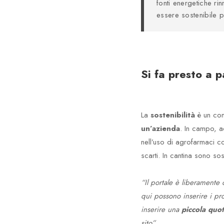
fonti energetiche ri
essere sostenibile 
Si fa presto a p
La
sostenibilità
è un conc
un’azienda
. In campo, ad
nell’uso di agrofarmaci c
scarti. In cantina sono so
“Il portale è liberamente 
qui possono inserire i pro
inserire una
piccola quot
sito”.