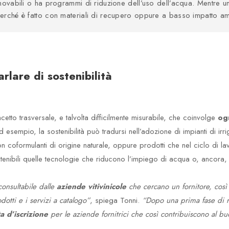
nnovabili o ha programmi di riduzione dell’uso dell’acqua. Mentre 
perché è fatto con materiali di recupero oppure a basso impatto am
arlare di sostenibilità
etto trasversale, e talvolta difficilmente misurabile, che coinvolge
ogn
 esempio, la sostenibilità può tradursi nell’adozione di impianti di ir
on coformulanti di origine naturale, oppure prodotti che nel ciclo di 
stenibili quelle tecnologie che riducono l’impiego di acqua o, ancora, gl
consultabile dalle
aziende vitivinicole
che cercano un fornitore, così 
dotti e i servizi a catalogo”
, spiega Tonni.
“Dopo una prima fase di 
a d’iscrizione
per le aziende fornitrici che così contribuiscono al b