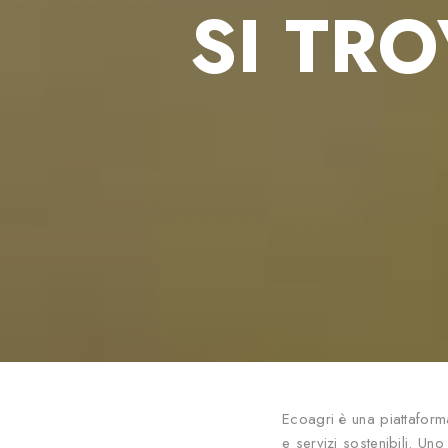
SI TR
Ecoagri è una piattaform
e servizi sostenibili. Uno