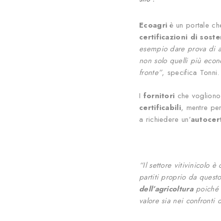
Ecoagri
è un portale che
certificazioni di soste
esempio dare prova di av
non solo quelli più econ
fronte”
, specifica Tonni.
I
fornitori
che vogliono 
certificabili
, mentre per 
a richiedere un’
autocert
“Il settore vitivinicolo è
partiti proprio da quest
dell’agricoltura
poiché i
valore sia nei confronti