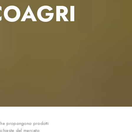
COAGRI
i che propongono prodotti
richieste del mercato.