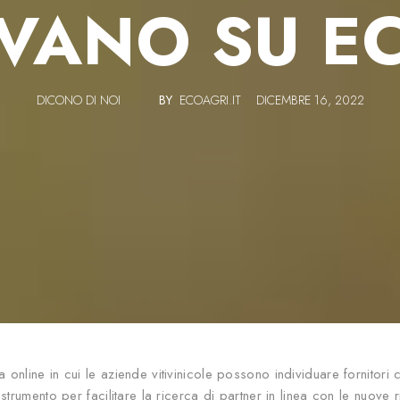
OVANO SU E
DICONO DI NOI
BY
ECOAGRI.IT
DICEMBRE 16, 2022
a online in cui le aziende vitivinicole possono individuare fornitor
 strumento per facilitare la ricerca di partner in linea con le nuove 