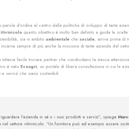
 parola d’ordine al centro delle politiche di sviluppo di tante azie
itivinicolo
questo obiettivo è molto ben definito e guida le scelte 
tenibilità, sia in ambito
ambientale
che
sociale
, arriva prima di 
incarna sempre di più anche la missione di tante aziende del setto
 tuttavia facile trovare partner che condividano la stessa attenzione
tivo è nato
Ecoagri
, un portale di libera consultazione in cui le az
i e servizi che siano sostenibili.
 riguardare l’azienda in sé o i suoi prodotti e servizi”, spiega
Marc
 nel settore vitivinicolo. “Un fornitore può ad esempio essere soste