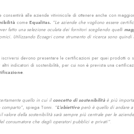
 consentirà alle aziende vitivinicole di ottenere anche con maggio
nibilità
come
Equalitas.
“Le aziende che vogliono essere certifi
er fatto una selezione oculata dei fornitori scegliendo quelli
magg
omici. Utilizzando Ecoagri come strumento di ricerca sono quindi
iscriversi devono presentare le certificazioni per quei prodotti o 
altri indicatori di sostenibilità, per cui non è prevista una certificazi
ificazione
.
 certamente quello in cui il
concetto di sostenibilità
è più import
o comparto”
, spiega Tonni.
“
L’obiettivo
però è quello di andare 
l valore della sostenibilità sarà sempre più centrale per le azien
 del consumatore che degli operatori pubblici e privati”
.