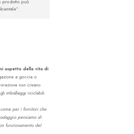
un prodotto può
bientale”.
i aspetto della vita di
rigazione a goccia o
lavorazione non creano
i imballaggi riciclabili.
come per i fornitori che
rodaggio pensiamo di
uon funzionamento del