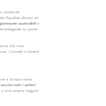
re semplicità
cate Equalitas devono ad
iormente sostenibili
e
 avvantaggiate su questo
servizi che sono
one, il portale si limiterà
ante e dunque siamo
a
servire tutti i settori
de e avrà sempre maggior