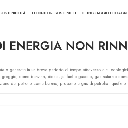
SOSTENIBILITÀ
I FORNITORI SOSTENIBILI
IL LINGUAGGIO ECOAGRI
DI ENERGIA NON RINN
rata o generata in un breve periodo di tempo attraverso cicli ecologici
lio greggio, come benzina, diesel, jet fuel e gasolio; gas naturale c
finazione del petrolio come butano, propano e gas di petrolio liquefatt