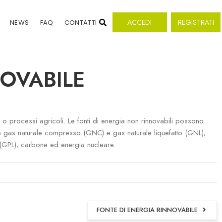
ACCEDI
REGISTRATI
NEWS
FAQ
CONTATTI
OVABILE
 o processi agricoli. Le fonti di energia non rinnovabili possono
ome gas naturale compresso (GNC) e gas naturale liquefatto (GNL);
o (GPL); carbone ed energia nucleare.
FONTE DI ENERGIA RINNOVABILE