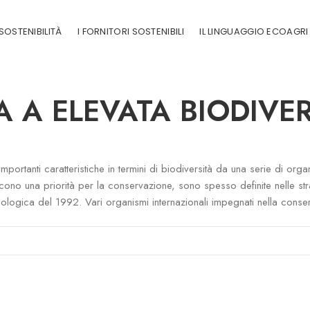
SOSTENIBILITÀ
I FORNITORI SOSTENIBILI
IL LINGUAGGIO ECOAGRI
A A ELEVATA BIODIVER
ortanti caratteristiche in termini di biodiversità da una serie di orga
ono una priorità per la conservazione, sono spesso definite nelle strate
logica del 1992. Vari organismi internazionali impegnati nella conserv